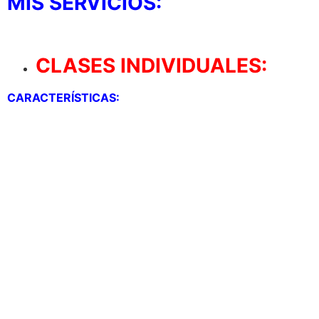
MIS SERVICIOS:
CLASES INDIVIDUALES:
CARACTERÍSTICAS:
– Precios más elevados.
– Flexibilidad h
oraria, ya que al ser un trato
personal, no ex
isten dificultades. Esto ayuda a
recuperar citas que se puedan perder por que no
puedas asistir por cualquier motivos y que sigas
contento/a por no perder dichas clases.
– Objetivos 100% personalizados, ya que no dependes
de la demanda de nadie más. Eres la única persona
que va a recibir toda la atención por parte del
entrenador. Estos objetivos se pueden ir modificando
a gusto del alumn@ ya que es la única persona que