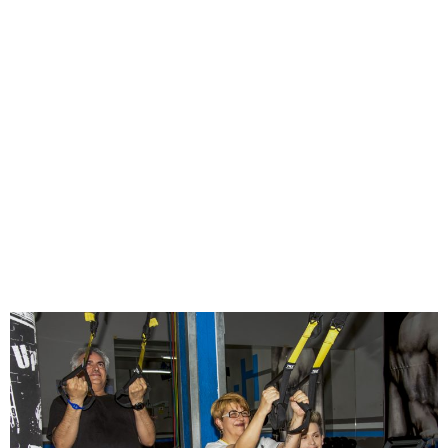
– 4 PDF’S de entrenamiento de fuerza/ estiramientos/
Nutrición.
-Servicio/Actividad PERSONALIZADO: Durante las
clases podrás pedirme en cualquier momento si
prefieres realizar otra actividad o más de una actividad
por sesión. Es decir, personalizar la sesión como tú
prefieras.
-Ofrezco un -20% descuento en servicio de
QUIROMASAJE Y MASAJE DEPORTIVO.