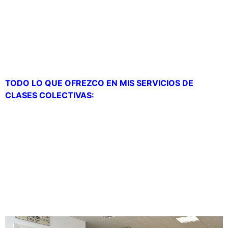
personas ya sea por vergüenza a ser el centro de
atención o quizá por también socializarse y conocer
más personas. Este punto es uno de los beneficios
que no tienen los otros dos servicios.
TODO LO QUE OFREZCO EN MIS SERVICIOS DE
CLASES COLECTIVAS:
– 3 entrenos semanales (una hora cada
entrenamiento) por 70€/mes.
– Horario FIJO: las horas de los entrenamientos como
norma general serán las mismas a no ser que TODAS
las personas estén de acuerdo en realizar una
modificación.