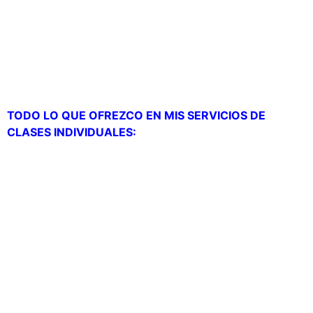
pedirle si es posible llevar a cabo otras actividades en
el mismo servicio en algún momento determinado. Yo
personalmente me adapto siempre a mis alumnos en
cada momento.
TODO LO QUE OFREZCO EN MIS SERVICIOS DE
CLASES INDIVIDUALES:
– Valoración inicial (para ver tu estado actual de
fuerza, resistencia, movilidad)…
– Pesaje semanal con TANITA cada 7 días (báscula
profesional de impedancia).
– Seguimiento telefónico 24 horas (puedes llamarme
en cualquier momento, cualquier día de la semana
para cualquier consulta).
– Planificación de ejercicios (para que entrenes por tu