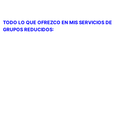
TODO LO QUE OFREZCO EN MIS SERVICIOS DE
GRUPOS REDUCIDOS:
– Valoración inicial (para ver tu estado actual de
fuerza, resistencia, movilidad)…
– Pesaje semanal con TANITA cada 7 días (báscula
profesional de impedancia).
– Seguimiento telefónico 24 horas (puedes llamarme
en cualquier momento, cualquier día de la semana
para cualquier consulta).
– Planificación de ejercicios (para que entrenes por tu
cuenta sin remordimientos de que no lo estés
gestionando correctamente).
– Asesoramiento Nutricional