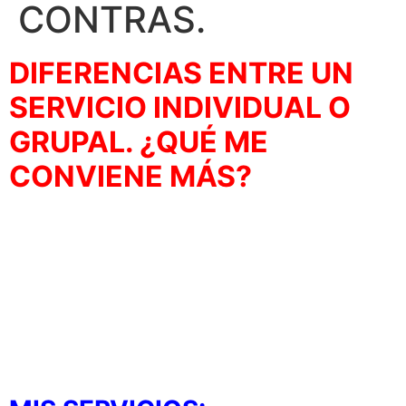
CONTRAS.
DIFERENCIAS ENTRE UN
SERVICIO INDIVIDUAL O
GRUPAL. ¿QUÉ ME
CONVIENE MÁS?
En primer lugar me gustaría aclarar que en el artículo
de hoy vamos a entender en mayor detalle por qué a
la hora de contratar a un entrenador/a elegiremos un
servicio individual/ grupo reducido/ clase colectiva,
explico tanto los pros y los contras. Escribo este
artículo para ayudarte a que puedas decidirte con más
facilidad y no sabes muy bien qué debes hacer o que
te conviene.