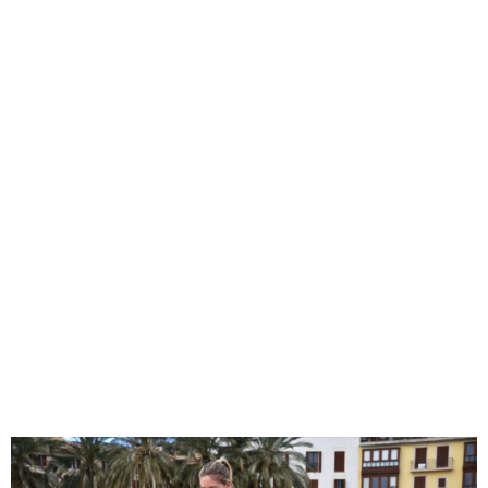
cuenta sin remordimientos de que no lo estés
gestionando correctamente).
– Asesoramiento Nutricional
– 4 PDF’S de entrenamiento de fuerza/ estiramientos/
Nutrición.
-Servicio/Actividad PERSONALIZADO: Durante las
clases podrás pedirme en cualquier momento si
prefieres realizar otra actividad o más de una actividad
por sesión. Es decir, personalizar la sesión como tú
prefieras.
-Ofrezco un -20% descuento en servicio de
QUIROMASAJE Y MASAJE DEPORTIVO.