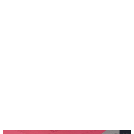
una clase individual de 27€/h y haber perdido ese
dinero que no si se trata de 5,8€/h. Esto quizá es algo
que no todo el mundo está de acuerdo pero es una
verdad como una catedral. En general las personas
tienden a valorar y a aprovechar más algo que tiene un
valor elevado en cualquier situación, y esto lo que
conlleva es a obtener mayores resultados sin ninguna
duda. No será así en el 100% de los casos pero en
mayor porcentaje sí.
-Me gustaría resumir y opinar que teniendo en cuenta
los beneficios mencionados; tanto los servicios
individuales como los de grupos reducidos son los
mejores por excelencia en todos los aspectos.
-En cuanto a las clases colectivas el precio es muy
asequible y al alcance de cualquier persona.