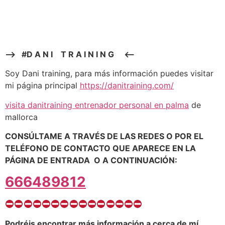
—> #D A N I T R A I N I N G <—-
Soy Dani training, para más información puedes visitar
mi página principal
https://danitraining.com/
visita danitraining entrenador personal en palma
de
mallorca
CONSÚLTAME A TRAVÉS DE LAS REDES O POR EL
TELÉFONO DE CONTACTO QUE APARECE EN LA
PÁGINA DE ENTRADA O A CONTINUACIÓN:
666489812
Podréis encontrar más información a cerca de mí