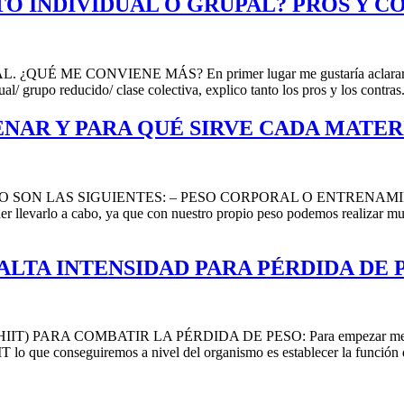
 INDIVIDUAL O GRUPAL? PROS Y C
 CONVIENE MÁS? En primer lugar me gustaría aclarar que en el
ual/ grupo reducido/ clase colectiva, explico tanto los pros y los contra
NAR Y PARA QUÉ SIRVE CADA MATER
 LAS SIGUIENTES: – PESO CORPORAL O ENTRENAMIENTO FUN
der llevarlo a cabo, ya que con nuestro propio peso podemos realizar
TA INTENSIDAD PARA PÉRDIDA DE P
COMBATIR LA PÉRDIDA DE PESO: Para empezar me gustaría acla
IT lo que conseguiremos a nivel del organismo es establecer la función 