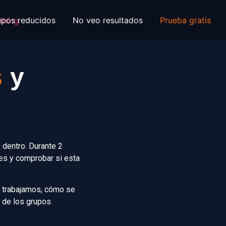
upos reducidos
No veo resultados
Prueba gratis
s
y
dentro. Durante 2
les y comprobar si esta
o trabajamos, cómo se
 de los grupos.