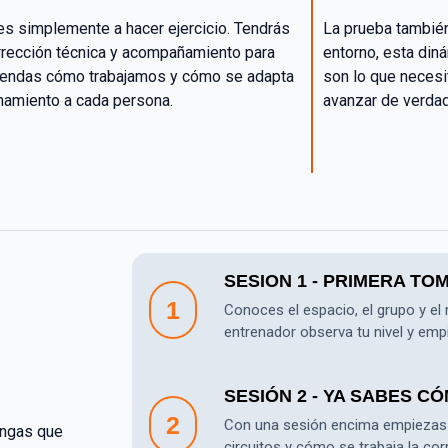
es simplemente a hacer ejercicio. Tendrás
La prueba también
orrección técnica y acompañamiento para
entorno, esta din
iendas cómo trabajamos y cómo se adapta
son lo que necesi
enamiento a cada persona.
avanzar de verdad
SESION 1 - PRIMERA T
1
Conoces el espacio, el grupo y el 
entrenador observa tu nivel y empi
SESIÓN 2 - YA SABES C
2
Con una sesión encima empiezas a
engas que
circuitos y cómo se trabaja la cor